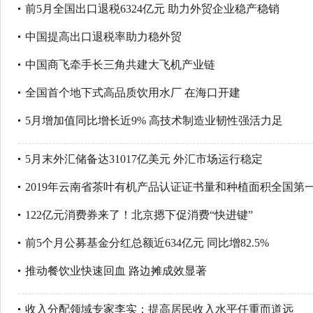
前5月全国出口退税6324亿元 助力外贸企业稳产稳销
中国提高出口退税率助力稳外贸
中国商飞牵手长三角共建大飞机产业链
全国首个地下式高品质饮用水厂 在海口开建
5月增加值同比增长近9% 高技术制造业韧性强活力足
5月末外汇储备达31017亿美元 外汇市场运行稳定
2019年云南省茶叶有机产品认证证书量和种植面积全国第
122亿元消费券来了！北京摁下促消费“快进键”
前5个月公募基金分红总额近634亿元 同比增82.5%
推动餐饮业快速回血 路边摊成效显著
收入分配领域专家李实：提高居民收入水平任重而道远